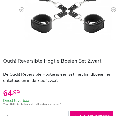
Previous
N
Ouch! Reversible Hogtie Boeien Set Zwart
De Ouch! Reversible Hogtie is een set met handboeien en
enkelboeien in de kleur zwart.
64
,
99
Direct leverbaar
Voor 16:00 bestellen = de zelfde dag verzonden!