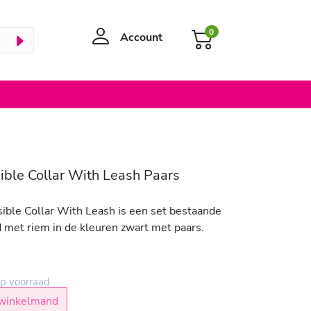
0
Account
ible Collar With Leash Paars
ible Collar With Leash is een set bestaande
d met riem in de kleuren zwart met paars.
p voorraad
winkelmand