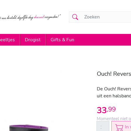
eeltjes
Drogist
Gifts & Fun
Ouch! Revers
De Ouch! Revers
uit een halsban
33
,
99
Momenteel niet o
In 