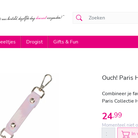
eeltjes
Drogist
Gifts & Fun
Ouch! Paris 
Combineer je fa
Paris Collectie 
24
,
99
Momenteel niet o
In 