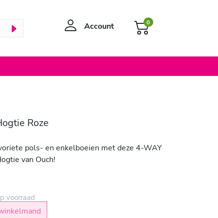
0
Account
Hogtie Roze
voriete pols- en enkelboeien met deze 4-WAY
Hogtie van Ouch!
p voorraad
winkelmand