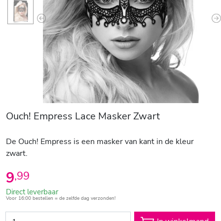
Previous
N
Ouch! Empress Lace Masker Zwart
De Ouch! Empress is een masker van kant in de kleur
zwart.
9
,
99
Direct leverbaar
Voor 16:00 bestellen = de zelfde dag verzonden!