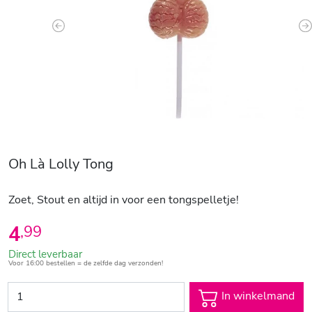
Previous
N
Oh Là Lolly Tong
Zoet, Stout en altijd in voor een tongspelletje!
4
,
99
Direct leverbaar
Voor 16:00 bestellen = de zelfde dag verzonden!
In winkelmand