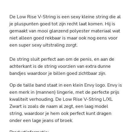
De Low Rise V-String is een sexy kleine string die al
je pluspunten goed tot zijn recht laat komen. Hij is
gemaakt van mooi glanzend polyester materiaal wat
niet alleen goed rekbaar is maar ook nog eens voor
een super sexy uitstraling zorgt.
De string sluit perfect aan om de penis, en aan de
achterkant is de string voorzien van extra dunne
bandjes waardoor je billen goed zichtbaar zijn.
Op de taille band staat in een klein Envy logo. Envy is
een merk in (mannen) lingerie, met de perfecte prijs
kwaliteit verhouding. De Low Rise V-String L/XL
Zwart is zoals de naam al zegt, een laag model
string, waardoor je hem ook perfect kunt dragen
onder een lage jeans of broek.