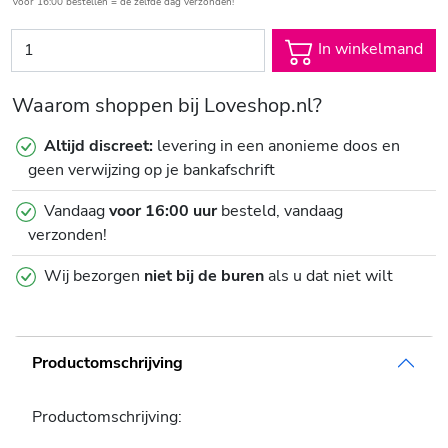
Voor 16:00 bestellen = de zelfde dag verzonden!
In winkelmand
Waarom shoppen bij Loveshop.nl?
Altijd discreet:
levering in een anonieme doos en
geen verwijzing op je bankafschrift
Vandaag
voor 16:00 uur
besteld, vandaag
verzonden!
Wij bezorgen
niet bij de buren
als u dat niet wilt
Productomschrijving
Productomschrijving: