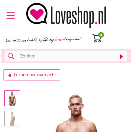
0
Terug naar overzicht