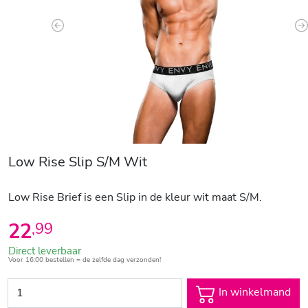
Previous
N
Low Rise Slip S/M Wit
Low Rise Brief is een Slip in de kleur wit maat S/M.
22
,
99
Direct leverbaar
Voor 16:00 bestellen = de zelfde dag verzonden!
In winkelmand