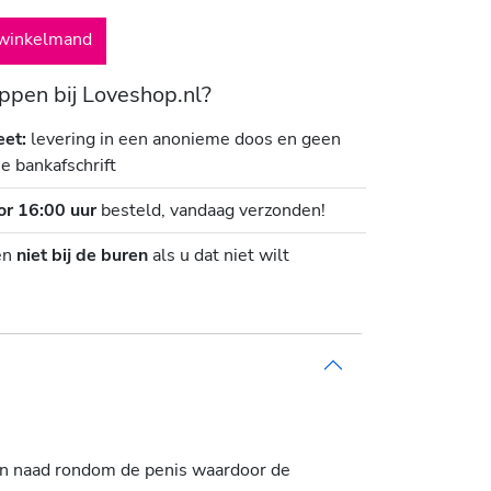
winkelmand
pen bij Loveshop.nl?
eet:
levering in een anonieme doos en geen
je bankafschrift
or 16:00 uur
besteld, vandaag verzonden!
en
niet bij de buren
als u dat niet wilt
een naad rondom de penis waardoor de