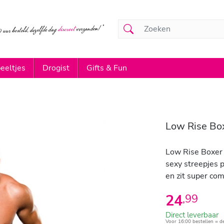
eeltjes
Drogist
Gifts & Fun
Low Rise Bo
Low Rise Boxer 
sexy streepjes p
en zit super com
24
,
99
Direct leverbaar
Voor 16:00 bestellen = d