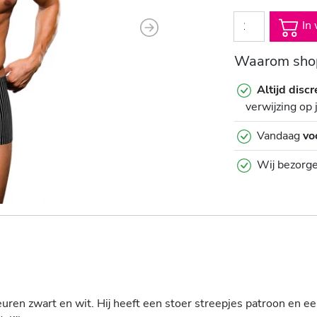
In 
Next
Waarom shop
Altijd discr
verwijzing op 
Vandaag
vo
Wij bezorg
euren zwart en wit. Hij heeft een stoer streepjes patroon en 