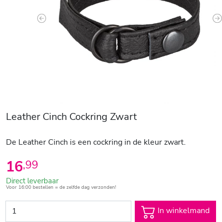
Previous
N
Leather Cinch Cockring Zwart
De Leather Cinch is een cockring in de kleur zwart.
16
,
99
Direct leverbaar
Voor 16:00 bestellen = de zelfde dag verzonden!
In winkelmand