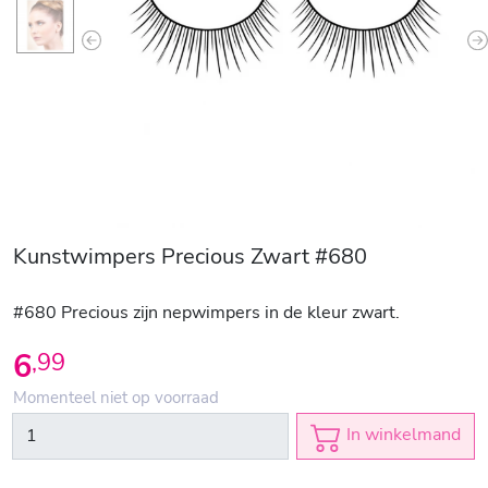
Previous
N
Kunstwimpers Precious Zwart #680
#680 Precious zijn nepwimpers in de kleur zwart.
6
,
99
Momenteel niet op voorraad
In winkelmand