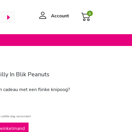
0
Account
ly In Blik Peanuts
n cadeau met een flinke knipoog?
e zelfde dag verzonden!
winkelmand