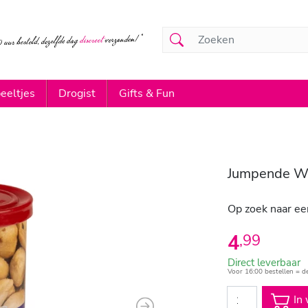
eeltjes
Drogist
Gifts & Fun
Jumpende Wil
Op zoek naar ee
4
,
99
Direct leverbaar
Voor 16:00 bestellen = d
In 