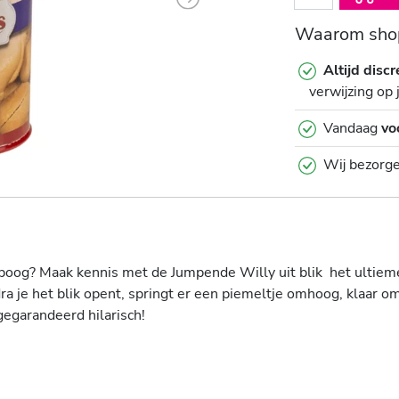
Next
Waarom shop
Altijd discr
verwijzing op 
Vandaag
vo
Wij bezorg
poog? Maak kennis met de Jumpende Willy uit blik het ultieme
a je het blik opent, springt er een piemeltje omhoog, klaar o
gegarandeerd hilarisch!