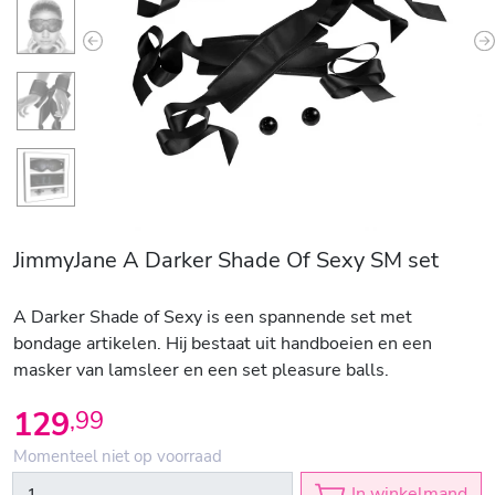
Previous
N
JimmyJane A Darker Shade Of Sexy SM set
A Darker Shade of Sexy is een spannende set met
bondage artikelen. Hij bestaat uit handboeien en een
masker van lamsleer en een set pleasure balls.
129
,
99
Momenteel niet op voorraad
In winkelmand