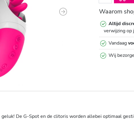
Waarom shop
Next
Altijd discr
verwijzing op 
Vandaag
vo
Wij bezorg
n geluk! De G-Spot en de clitoris worden allebei optimaal ge