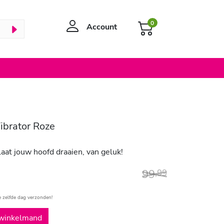
0
Account
Vibrator Roze
laat jouw hoofd draaien, van geluk!
99
,
99
e zelfde dag verzonden!
winkelmand