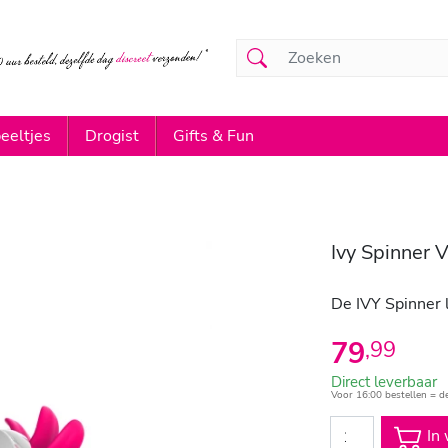
eeltjes
Drogist
Gifts & Fun
Ivy Spinner 
De IVY Spinner 
79
,
99
Direct leverbaar
Voor 16:00 bestellen = d
In 