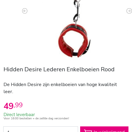
Previous
N
Hidden Desire Lederen Enkelboeien Rood
De Hidden Desire zijn enkelboeien van hoge kwaliteit
leer.
49
,
99
Direct leverbaar
Voor 16:00 bestellen = de zelfde dag verzonden!