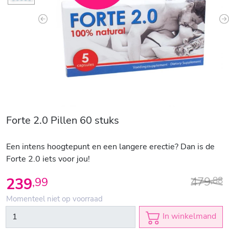
Previous
N
Forte 2.0 Pillen 60 stuks
Een intens hoogtepunt en een langere erectie? Dan is de
Forte 2.0 iets voor jou!
479
239
,
88
,
99
Momenteel niet op voorraad
In winkelmand