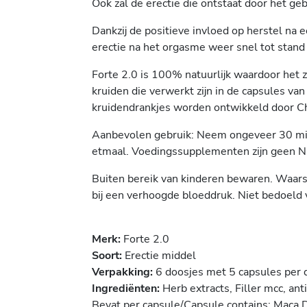
Ook zal de erectie die ontstaat door het geb
Dankzij de positieve invloed op herstel na 
erectie na het orgasme weer snel tot stand
Forte 2.0 is 100% natuurlijk waardoor het z
kruiden die verwerkt zijn in de capsules va
kruidendrankjes worden ontwikkeld door Chi
Aanbevolen gebruik: Neem ongeveer 30 minu
etmaal. Voedingssupplementen zijn geen N
Buiten bereik van kinderen bewaren. Waarsc
bij een verhoogde bloeddruk. Niet bedoeld 
Merk:
Forte 2.0
Soort:
Erectie middel
Verpakking:
6 doosjes met 5 capsules per 
Ingrediënten:
Herb extracts, Filler mcc, an
Bevat per capsule/Capsule contains: Maca D