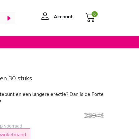
0
Account
len 30 stuks
tepunt en een langere erectie? Dan is de Forte
u!
239
,
94
p voorraad
winkelmand