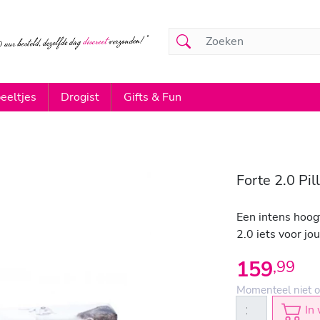
eeltjes
Drogist
Gifts & Fun
Forte 2.0 Pil
Een intens hoog
2.0 iets voor jo
159
,
99
Momenteel niet o
In 