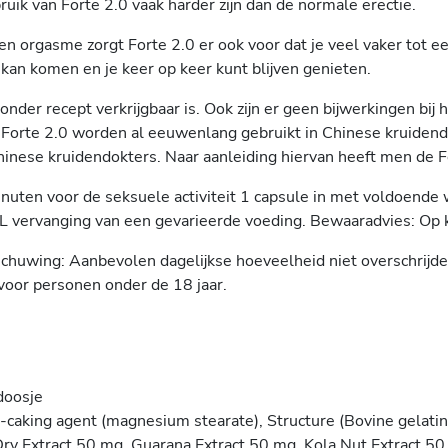
ruik van Forte 2.0 vaak harder zijn dan de normale erectie.
een orgasme zorgt Forte 2.0 er ook voor dat je veel vaker tot
 kan komen en je keer op keer kunt blijven genieten.
onder recept verkrijgbaar is. Ook zijn er geen bijwerkingen bij
n Forte 2.0 worden al eeuwenlang gebruikt in Chinese kruidendra
nese kruidendokters. Naar aanleiding hiervan heeft men de Fo
ten voor de seksuele activiteit 1 capsule in met voldoende 
L vervanging van een gevarieerde voeding. Bewaaradvies: Op
huwing: Aanbevolen dagelijkse hoeveelheid niet overschrijden.
voor personen onder de 18 jaar.
doosje
ti-caking agent (magnesium stearate), Structure (Bovine gelatin
ry Extract 50 mg, Guarana Extract 50 mg, Kola Nut Extract 50