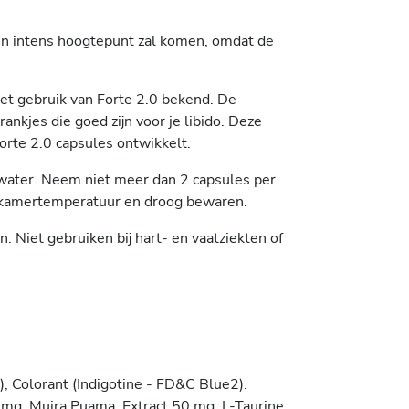
 een intens hoogtepunt zal komen, omdat de
 het gebruik van Forte 2.0 bekend. De
nkjes die goed zijn voor je libido. Deze
rte 2.0 capsules ontwikkelt.
water. Neem niet meer dan 2 capsules per
 kamertemperatuur en droog bewaren.
 Niet gebruiken bij hart- en vaatziekten of
), Colorant (Indigotine - FD&C Blue2).
 mg, Muira Puama, Extract 50 mg, L-Taurine