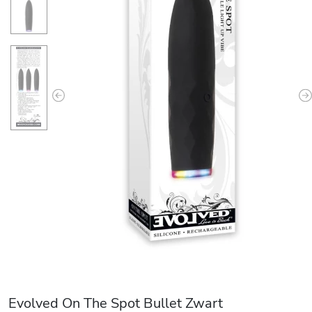
Previous
N
Evolved On The Spot Bullet Zwart