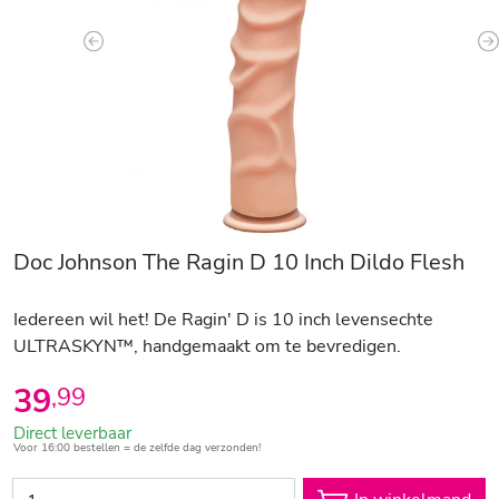
Previous
N
Doc Johnson The Ragin D 10 Inch Dildo Flesh
Iedereen wil het! De Ragin' D is 10 inch levensechte
ULTRASKYN™, handgemaakt om te bevredigen.
39
,
99
Direct leverbaar
Voor 16:00 bestellen = de zelfde dag verzonden!