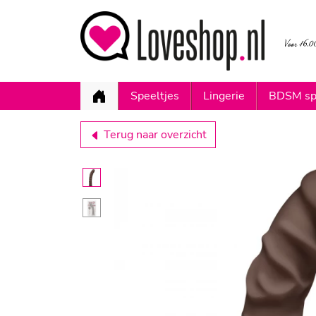
Speeltjes
Lingerie
BDSM sp
Terug naar overzicht