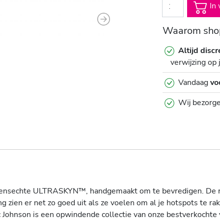
In 
Next
Waarom shop
Altijd discr
verwijzing op 
Vandaag
vo
Wij bezorg
 levensechte ULTRASKYN™, handgemaakt om te bevredigen. De r
zien er net zo goed uit als ze voelen om al je hotspots te rake
oc Johnson is een opwindende collectie van onze bestverkocht