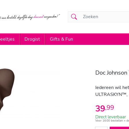
eeltjes
Drogist
Gifts & Fun
Doc Johnson 
Iedereen wil het
ULTRASKYN™, h
39
,
99
Direct leverbaar
Voor 16:00 bestellen = d