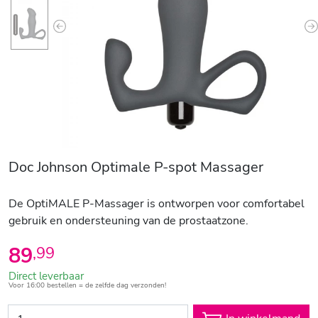
Previous
N
Doc Johnson Optimale P-spot Massager
De OptiMALE P-Massager is ontworpen voor comfortabel
gebruik en ondersteuning van de prostaatzone.
89
,
99
Direct leverbaar
Voor 16:00 bestellen = de zelfde dag verzonden!