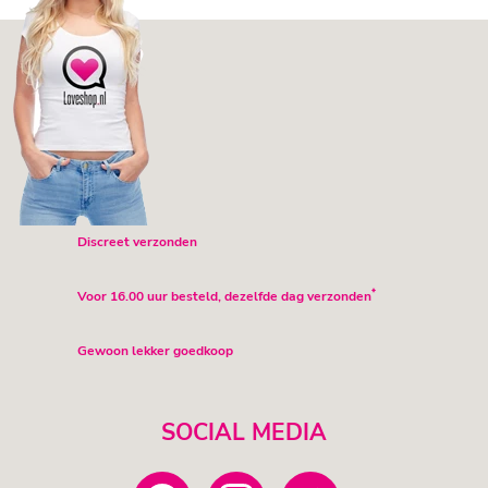
Discreet verzonden
*
Voor 16.00 uur besteld, dezelfde dag verzonden
Gewoon lekker goedkoop
SOCIAL MEDIA