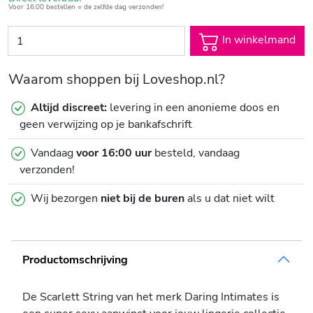
Voor 16:00 bestellen = de zelfde dag verzonden!
In winkelmand
Waarom shoppen bij Loveshop.nl?
Altijd discreet:
levering in een anonieme doos en
geen verwijzing op je bankafschrift
Vandaag
voor 16:00 uur
besteld, vandaag
verzonden!
Wij bezorgen
niet bij de buren
als u dat niet wilt
Productomschrijving
De Scarlett String van het merk Daring Intimates is