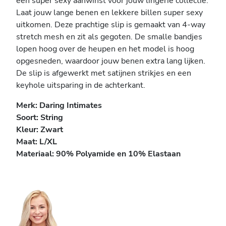
een super sexy aanwinst voor jouw lingerie collectie.
Laat jouw lange benen en lekkere billen super sexy
uitkomen. Deze prachtige slip is gemaakt van 4-way
stretch mesh en zit als gegoten. De smalle bandjes
lopen hoog over de heupen en het model is hoog
opgesneden, waardoor jouw benen extra lang lijken.
De slip is afgewerkt met satijnen strikjes en een
keyhole uitsparing in de achterkant.
Merk: Daring Intimates
Soort: String
Kleur: Zwart
Maat:
L/XL
Materiaal: 90% Polyamide en 10% Elastaan