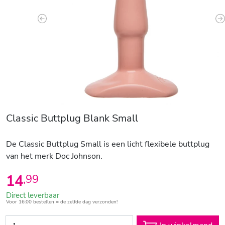
Previous
N
Classic Buttplug Blank Small
De Classic Buttplug Small is een licht flexibele buttplug
van het merk Doc Johnson.
14
,
99
Direct leverbaar
Voor 16:00 bestellen = de zelfde dag verzonden!