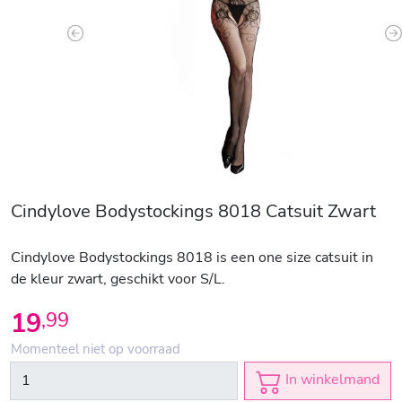
Previous
N
Cindylove Bodystockings 8018 Catsuit Zwart
Cindylove Bodystockings 8018 is een one size catsuit in
de kleur zwart, geschikt voor S/L.
19
,
99
Momenteel niet op voorraad
In winkelmand