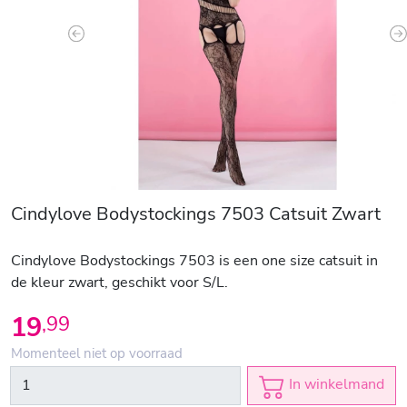
Previous
N
Cindylove Bodystockings 7503 Catsuit Zwart
Cindylove Bodystockings 7503 is een one size catsuit in
de kleur zwart, geschikt voor S/L.
19
,
99
Momenteel niet op voorraad
In winkelmand