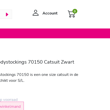
0
Account
dystockings 70150 Catsuit Zwart
tockings 70150 is een one size catsuit in de
chikt voor S/L.
p voorraad
winkelmand