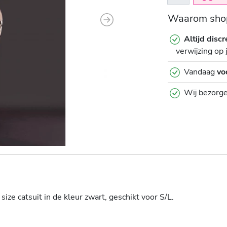
Waarom shop
Next
Altijd discr
verwijzing op 
Vandaag
vo
Wij bezorg
ze catsuit in de kleur zwart, geschikt voor S/L.