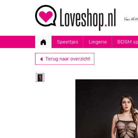
Speeltjes
Lingerie
BDSM sp
Terug naar overzicht