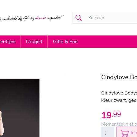
eeltjes
Drogist
Gifts & Fun
Cindylove Bo
Cindylove Bodys
kleur zwart, ges
19
,
99
Momenteel niet o
In 