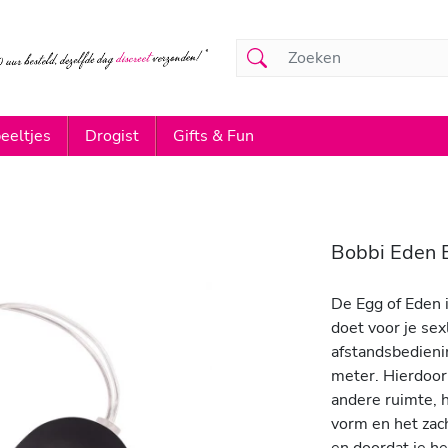
eeltjes
Drogist
Gifts & Fun
Bobbi Eden E
De Egg of Eden 
doet voor je sex
afstandsbedienin
meter. Hierdoor
andere ruimte, h
vorm en het zach
en doordat je he