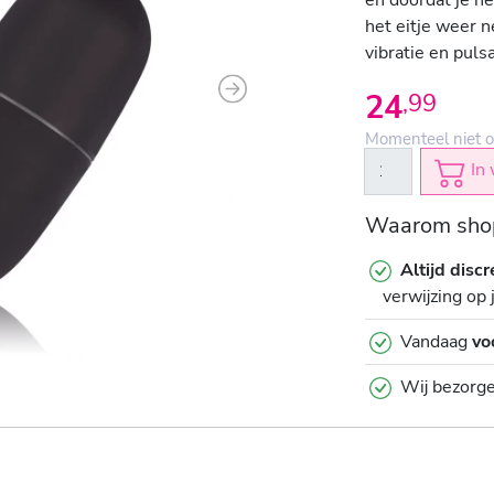
het eitje weer n
vibratie en puls
24
,
99
Next
Momenteel niet o
In 
Waarom shop
Altijd discr
verwijzing op 
Vandaag
vo
Wij bezorg