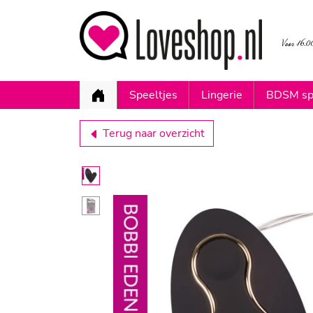
Speeltjes
Lingerie
BDSM sp
Terug naar overzicht