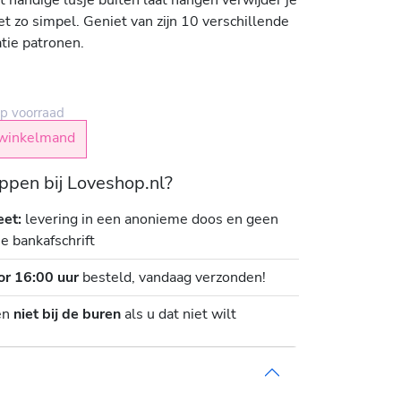
et zo simpel. Geniet van zijn 10 verschillende
atie patronen.
p voorraad
winkelmand
pen bij Loveshop.nl?
eet:
levering in een anonieme doos en geen
je bankafschrift
or 16:00 uur
besteld, vandaag verzonden!
en
niet bij de buren
als u dat niet wilt