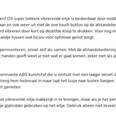
ienen? Dit super lekkere vibrerende eitje is bedienbaar door mi
e aan en ook weer uit met de one touch button op de afstandsbed
hard vibreren door kort op dezelfde knop te drukken. Voor nog m
standje tussen wat bij jou voor optimaal genot zorgt.
xperimenteren, zowel zelf als samen. Met de afstandsbediening
handen geeft weet je niet wat er gaat komen, zeker niet als j
.
 vormvaste ABS kunststof die is omhult met een laagje velvet so
Breng hem helemaal in maar laat het lusje naar buiten hangen. M
et genieten.
het vibrerende eitje makkelijk in te brengen, maar als je het een
 glijmiddel gebruiken op het eitje. Gebruik alleen niet teveel w