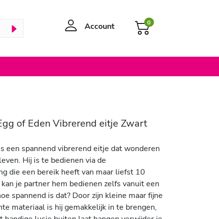
0
Account
gg of Eden Vibrerend eitje Zwart
is een spannend vibrerend eitje dat wonderen
leven. Hij is te bedienen via de
g die een bereik heeft van maar liefst 10
 kan je partner hem bedienen zelfs vanuit een
oe spannend is dat? Door zijn kleine maar fijne
te materiaal is hij gemakkelijk in te brengen,
t handige lusje buiten laat hangen verwijder je