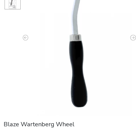
Previous
N
Blaze Wartenberg Wheel