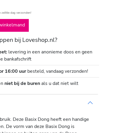
e zelfde dag verzonden!
winkelmand
pen bij Loveshop.nl?
eet:
levering in een anonieme doos en geen
je bankafschrift
or 16:00 uur
besteld, vandaag verzonden!
en
niet bij de buren
als u dat niet wilt
ebruik. Deze Basix Dong heeft een handige
en. De vorm van deze Basix Dong is