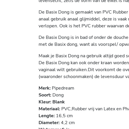
levensecht, zelfs de vorm van de eikel is n
De Basix Dong is gemaakt van PVC Rubber wa
anaal gebruik anaal glijmiddel, deze is vaak
verlopen. Ook is het PVC rubber waarvan de
De Basix Dong is in bad of onder de douche 
met de Basix dong, want als voorspel/ opwar
Maak je Basix Dong na gebruik altijd goed
De Basix Dong kan ook onder kraan worden 
vaginaal wilt gebruiken.Dit voorkomt de o
(waaronder schoonmaken) de levensduur van
Merk:
Pipedream
Soort:
Dong
Kleur: Blank
Materiaal:
PVC,
Rubber vrij van Latex en P
Lengte:
16,5 cm
Diameter:
4,2 cm