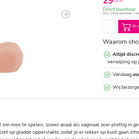
29
Direct leverbaar
Voor 16:00 bestellen = d
Next
In 
Waarom shop
Altijd discr
verwijzing op 
Vandaag
vo
Wij bezorg
t om mee te spelen, zowel anaal als vaginaal zeer prettig in g
et op gladde oppervlakte zodat je er lekker op kunt gaan zitt