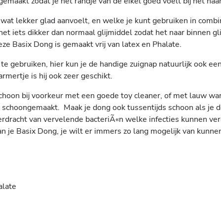
agemaakt zodat je het randje van de eikel goed voelt bij het na
t lekker glad aanvoelt, en welke je kunt gebruiken in combina
 net iets dikker dan normaal glijmiddel zodat het naar binnen gl
ze Basix Dong is gemaakt vrij van latex en Phalate.
te gebruiken, hier kun je de handige zuignap natuurlijk ook e
mertje is hij ook zeer geschikt.
 schoon bij voorkeur met een goede toy cleaner, of met lauw 
schoongemaakt. Maak je dong ook tussentijds schoon als je d
verdracht van vervelende bacteriÃ«n welke infecties kunnen v
 je Basix Dong, je wilt er immers zo lang mogelijk van kunne
halate