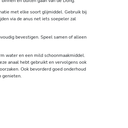
ar binnen en buiten gaan van de Dong.
tie met elke soort glijmiddel. Gebruik bij
ijden via de anus net iets soepeler zal
envoudig bevestigen. Speel samen of alleen
warm water en een mild schoonmaakmiddel.
eze anaal hebt gebruikt en vervolgens ook
eroorzaken. Ook bevorderd goed onderhoud
n genieten.