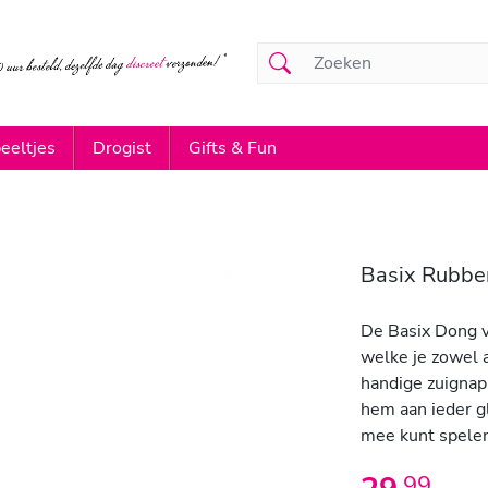
eeltjes
Drogist
Gifts & Fun
Basix Rubbe
De Basix Dong v
welke je zowel a
handige zuignap
hem aan ieder gl
mee kunt spele
,
99