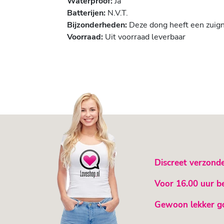
Waterproof:
Ja
Batterijen:
N.V.T.
Bijzonderheden:
Deze dong heeft een zuign
Voorraad:
Uit voorraad leverbaar
Discreet verzond
Voor 16.00 uur b
Gewoon lekker g