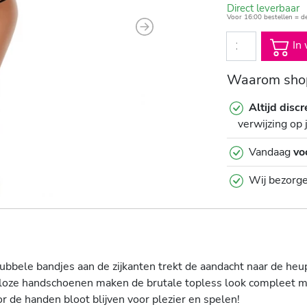
Direct leverbaar
Voor 16:00 bestellen = d
Next
In 
Waarom shop
Altijd discr
verwijzing op 
Vandaag
vo
Wij bezorg
dubbele bandjes aan de zijkanten trekt de aandacht naar de he
rloze handschoenen maken de brutale topless look compleet m
de handen bloot blijven voor plezier en spelen!