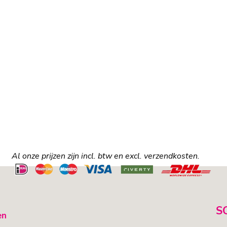
Al onze prijzen zijn incl. btw en excl. verzendkosten.
S
en