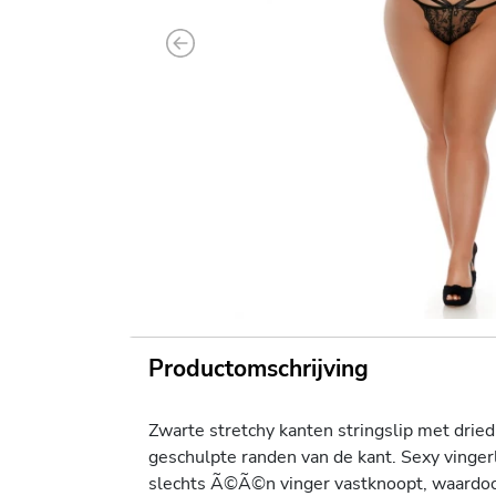
Previous
Productomschrijving
Zwarte stretchy kanten stringslip met drie
geschulpte randen van de kant. Sexy vinge
slechts Ã©Ã©n vinger vastknoopt, waardoor 