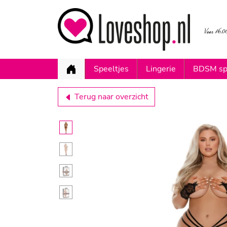
Speeltjes
Lingerie
BDSM sp
Terug naar overzicht