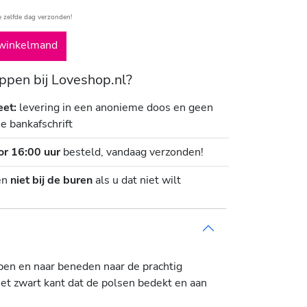
e zelfde dag verzonden!
winkelmand
pen bij Loveshop.nl?
eet:
levering in een anonieme doos en geen
je bankafschrift
or 16:00 uur
besteld, vandaag verzonden!
en
niet bij de buren
als u dat niet wilt
upen en naar beneden naar de prachtig
et zwart kant dat de polsen bedekt en aan