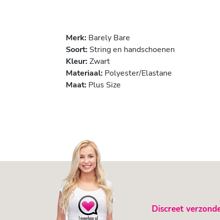
Merk:
Barely Bare
Soort:
String en handschoenen
Kleur:
Zwart
Materiaal:
Polyester/Elastane
Maat:
Plus Size
Discreet verzond