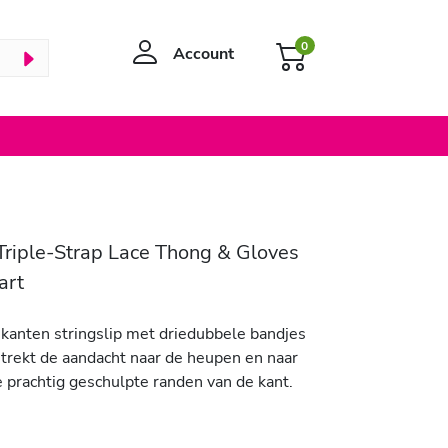
0
Account
Triple-Strap Lace Thong & Gloves
art
 kanten stringslip met driedubbele bandjes
 trekt de aandacht naar de heupen en naar
 prachtig geschulpte randen van de kant.