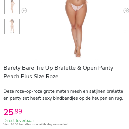
Previous
N
Barely Bare Tie Up Bralette & Open Panty
Peach Plus Size Roze
Deze roze-op-roze grote maten mesh en satijnen bralette
en panty set heeft sexy bindbandjes op de heupen en rug.
25
,
99
Direct leverbaar
Voor 16:00 bestellen = de zelfde dag verzonden!