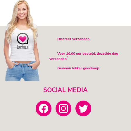
Discreet verzonden
Voor 16.00 uur besteld, dezelfde dag
*
verzonden
Gewoon lekker goedkoop
SOCIAL MEDIA