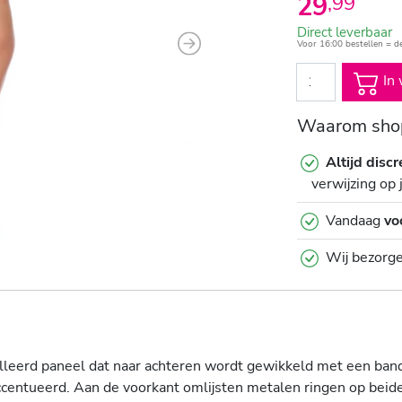
29
,
99
Direct leverbaar
Voor 16:00 bestellen = d
Next
In 
Waarom shop
Altijd discr
verwijzing op 
Vandaag
vo
Wij bezorg
ailleerd paneel dat naar achteren wordt gewikkeld met een ba
entueerd. Aan de voorkant omlijsten metalen ringen op beide