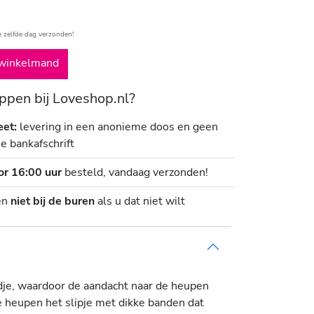
e zelfde dag verzonden!
winkelmand
pen bij Loveshop.nl?
eet:
levering in een anonieme doos en geen
je bankafschrift
or 16:00 uur
besteld, vandaag verzonden!
en
niet bij de buren
als u dat niet wilt
ndje, waardoor de aandacht naar de heupen
 heupen het slipje met dikke banden dat