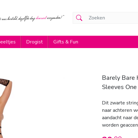
eeltjes
Drogist
Gifts & Fun
Barely Bare
Sleeves One 
Dit zwarte strin
naar achteren w
aandacht naar d
worden geaccen