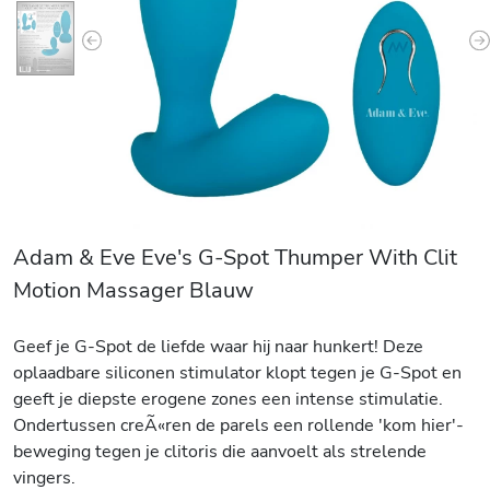
Previous
N
Adam & Eve Eve's G-Spot Thumper With Clit
Motion Massager Blauw
Geef je G-Spot de liefde waar hij naar hunkert! Deze
oplaadbare siliconen stimulator klopt tegen je G-Spot en
geeft je diepste erogene zones een intense stimulatie.
Ondertussen creÃ«ren de parels een rollende 'kom hier'-
beweging tegen je clitoris die aanvoelt als strelende
vingers.